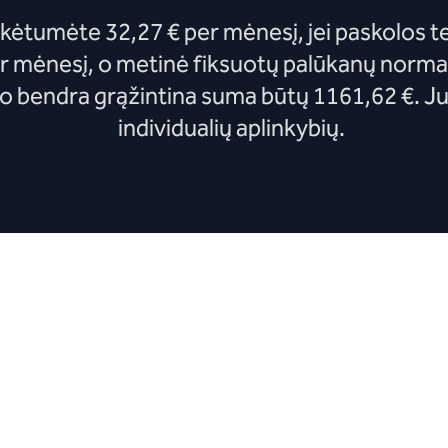
ėtumėte 32,27 € per mėnesį, jei paskolos te
er mėnesį, o metinė fiksuotų palūkanų norma
 bendra grąžintina suma būtų 1161,62 €. Ju
individualių aplinkybių.