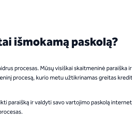
itai išmokamą paskolą?
aidrus procesas. Mūsų visiškai skaitmeninė paraiška ir 
tmeninį procesą, kurio metu užtikrinamas greitas kred
 paraišką ir valdyti savo vartojimo paskolą internetu
 procesas.