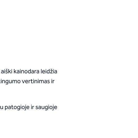
aiški kainodara leidžia
itingumo vertinimas ir
 patogioje ir saugioje