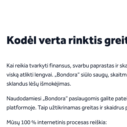
Kodėl verta rinktis gre
Kai reikia tvarkyti finansus, svarbu paprastas ir sk
viską atlikti lengvai. „Bondora“ siūlo saugų, skai
sklandus lėšų išmokėjimas.
Naudodamiesi „Bondora“ paslaugomis galite pateikti
platformoje. Taip užtikrinamas greitas ir skaidrus
Mūsų 100 % internetinis procesas reiškia: