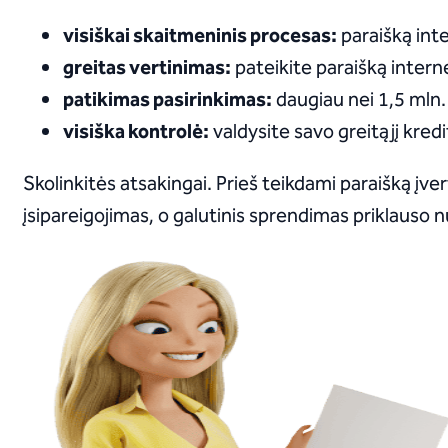
visiškai skaitmeninis procesas:
paraišką inte
greitas vertinimas:
pateikite paraišką intern
patikimas pasirinkimas:
daugiau nei 1,5 mln
visiška kontrolė:
valdysite savo greitąjį kredi
Skolinkitės atsakingai. Prieš teikdami paraišką įver
įsipareigojimas, o galutinis sprendimas priklauso 