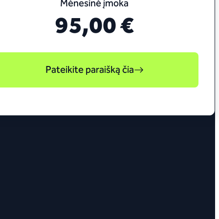
Mėnesinė įmoka
95,00 €
Pateikite paraišką čia