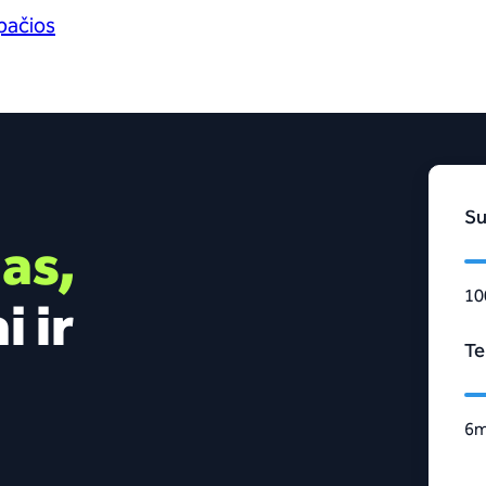
apačios
S
as,
10
 ir
Te
6
m