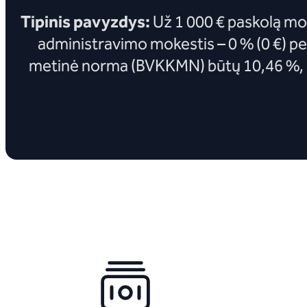
Tipinis pavyzdys:
Už 1 000 € paskolą mok
administravimo mokestis – 0 % (0 €) p
metinė norma (BVKKMN) būtų 10,46 %, o