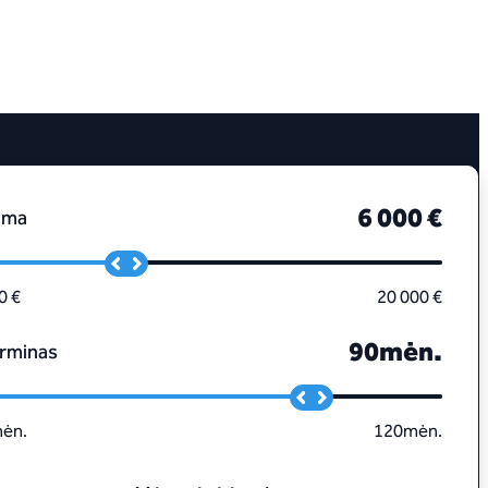
6 000 €
uma
0 €
20 000 €
90
mėn.
rminas
ėn.
120
mėn.