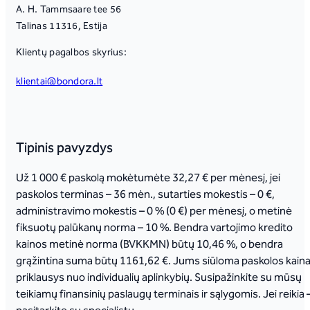
A. H. Tammsaare tee 56
Talinas 11316, Estija
Klientų pagalbos skyrius:
klientai@bondora.lt
Tipinis pavyzdys
Už 1 000 € paskolą mokėtumėte 32,27 € per mėnesį, jei
paskolos terminas – 36 mėn., sutarties mokestis – 0 €,
administravimo mokestis – 0 % (0 €) per mėnesį, o metinė
fiksuotų palūkanų norma – 10 %. Bendra vartojimo kredito
kainos metinė norma (BVKKMN) būtų 10,46 %, o bendra
grąžintina suma būtų 1161,62 €. Jums siūloma paskolos kain
priklausys nuo individualių aplinkybių. Susipažinkite su mūsų
teikiamų finansinių paslaugų terminais ir sąlygomis. Jei reikia 