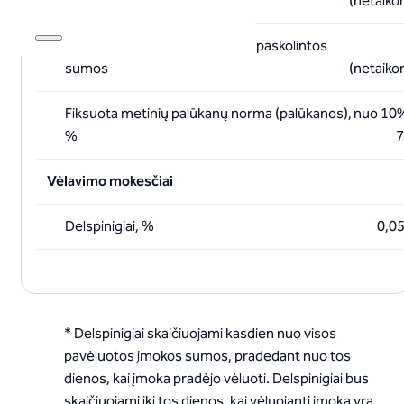
bendros kredito sumos
(netaiko
Management fee, % nuo visos paskolintos
sumos
(netaiko
Fiksuota metinių palūkanų norma (palūkanos),
nuo 10%
%
Vėlavimo mokesčiai
Delspinigiai, %
0,0
* Delspinigiai skaičiuojami kasdien nuo visos
pavėluotos įmokos sumos, pradedant nuo tos
dienos, kai įmoka pradėjo vėluoti. Delspinigiai bus
skaičiuojami iki tos dienos, kai vėluojanti įmoka yra