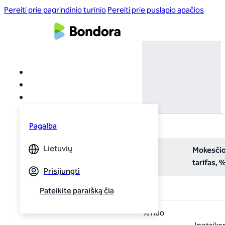
Pereiti prie pagrindinio turinio
Pereiti prie puslapio apačios
Mokesčiai
Pagalba
Lietuvių
Mokesčio pavadinimas
Mokesči
tarifas, 
Prisijungti
Paskolos kainodara
Pateikite paraišką čia
Sutarties sudarymo mokestis, % nuo