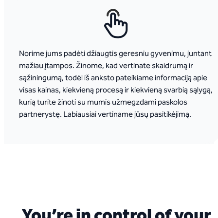
Norime jums padėti džiaugtis geresniu gyvenimu, juntant
mažiau įtampos. Žinome, kad vertinate skaidrumą ir
sąžiningumą, todėl iš anksto pateikiame informaciją apie
visas kainas, kiekvieną procesą ir kiekvieną svarbią sąlygą,
kurią turite žinoti su mumis užmegzdami paskolos
partnerystę. Labiausiai vertiname jūsų pasitikėjimą.
You’re in control of your