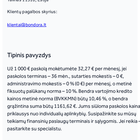
Talinas 11316, Estija
Klientų pagalbos skyrius:
klientai@bondora.lt
Tipinis pavyzdys
Už 1 000 € paskolą mokėtumėte 32,27 € per mėnesį, jei
paskolos terminas – 36 mėn., sutarties mokestis – 0 €,
administravimo mokestis – 0 % (0 €) per mėnesį, o metinė
fiksuotų palūkanų norma – 10 %. Bendra vartojimo kredito
kainos metinė norma (BVKKMN) būtų 10,46 %, o bendra
grąžintina suma būtų 1161,62 €. Jums siūloma paskolos kain
priklausys nuo individualių aplinkybių. Susipažinkite su mūsų
teikiamų finansinių paslaugų terminais ir sąlygomis. Jei reikia 
pasitarkite su specialistu.