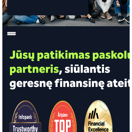
Pateikite paraišką čia
Pateikite paraišką čia
Jūsų patikimas paskol
partneris
, siūlantis
geresnę finansinę ateit