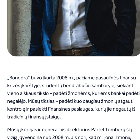
„Bondora“ buvo įkurta 2008 m., pačiame pasaulinės finansų
krizės įkarštyje, studentų bendrabučio kambaryje, siekiant
vieno aiškaus tikslo – padėti žmonėms, kuriems bankai padėti
negalėjo. Mūsų tikslas – padėti kuo daugiau žmonių atgauti
kontrolę ir pasiekti finansines paslaugas, kurių jie negautų iš
tradicinių finansų įstaigų.
Mūsų įkūrėjas ir generalinis direktorius Pärtel Tomberg šią
viziją įgyvendina nuo 2008 m. Jis nori, kad milijonai žmonių