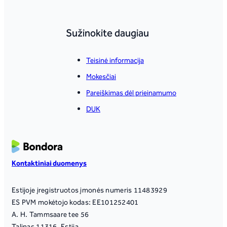
Sužinokite daugiau
Teisinė informacija
Mokesčiai
Pareiškimas dėl prieinamumo
DUK
Kontaktiniai duomenys
Estijoje įregistruotos įmonės numeris 11483929
ES PVM mokėtojo kodas: EE101252401
A. H. Tammsaare tee 56