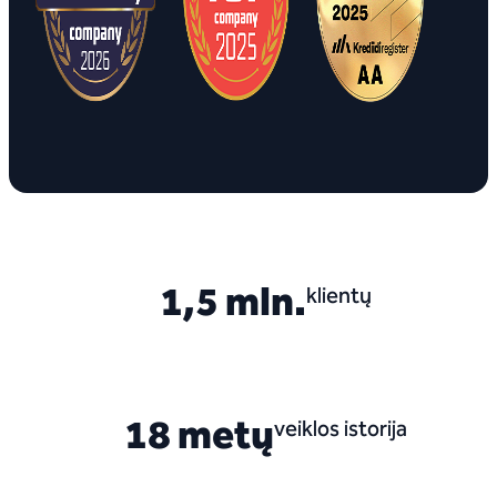
1,5 mln.
klientų
18 metų
veiklos istorija