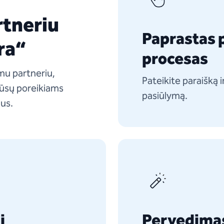
rtneriu
Paprastas 
ra“
procesas
imu partneriu,
Pateikite paraišką i
 jūsų poreikiams
pasiūlymą.
mus.
i
Pervedimas