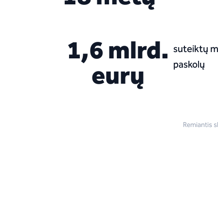
1,6 mlrd.
suteiktų 
eurų
paskolų
Remiantis sk