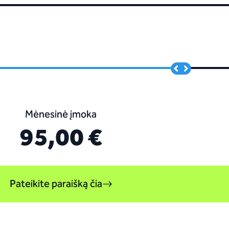
Mėnesinė įmoka
95,00 €
Pateikite paraišką čia