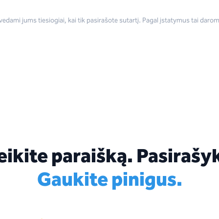
rvedami jums tiesiogiai, kai tik pasirašote sutartį. Pagal įstatymus tai dar
eikite paraišką. Pasirašyk
Gaukite pinigus.