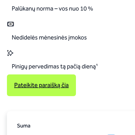
Palūkanų norma – vos nuo 10 %
Nedidelės mėnesinės įmokos
Pinigų pervedimas tą pačią dieną¹
Pateikite paraišką čia
Suma