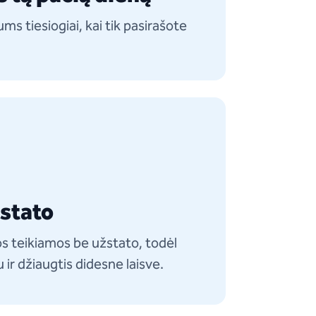
ms tiesiogiai, kai tik pasirašote
žstato
s teikiamos be užstato, todėl
u ir džiaugtis didesne laisve.