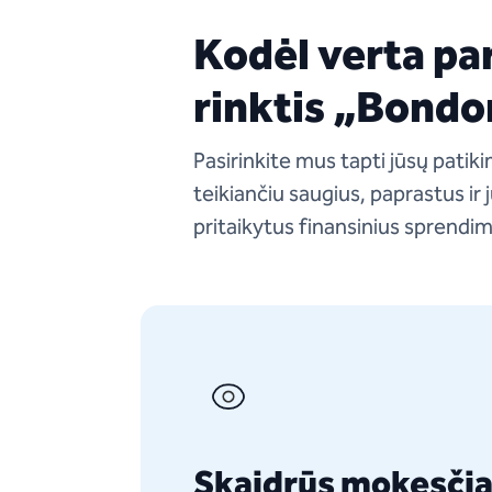
Kodėl verta pa
rinktis „Bondo
Pasirinkite mus tapti jūsų patik
teikiančiu saugius, paprastus ir
pritaikytus finansinius sprendi
Skaidrūs mokesčia