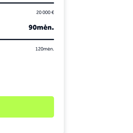
20 000 €
90
mėn.
120
mėn.