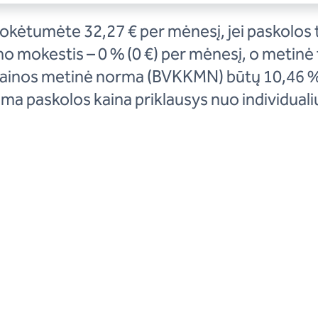
okėtumėte 32,27 € per mėnesį, jei paskolos 
mo mokestis – 0 % (0 €) per mėnesį, o metinė
kainos metinė norma (BVKKMN) būtų 10,46 %,
a paskolos kaina priklausys nuo individualių