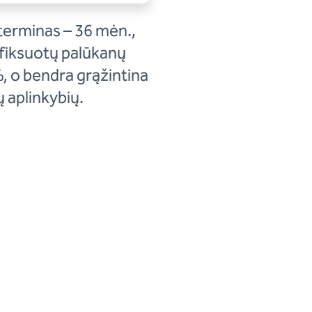
terminas – 36 mėn.,
 fiksuotų palūkanų
 o bendra grąžintina
 aplinkybių.