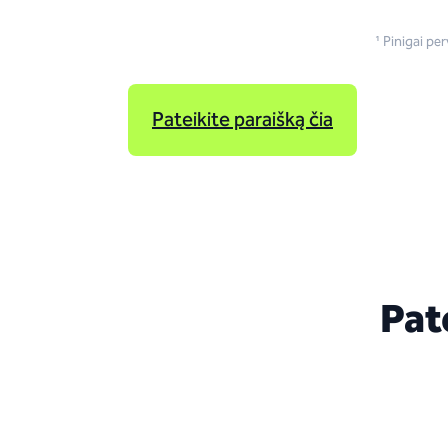
¹ Pinigai pe
Pateikite paraišką čia
Pat