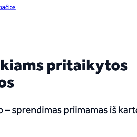
apačios
ikiams pritaikytos
os
mo – sprendimas priimamas iš kart