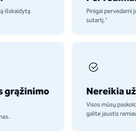
ą išskaidytą
Pinigai pervedami ju
sutartį.¹
s grąžinimo
Nereikia u
Visos mūsų paskolo
galite jaustis ramia
mas.