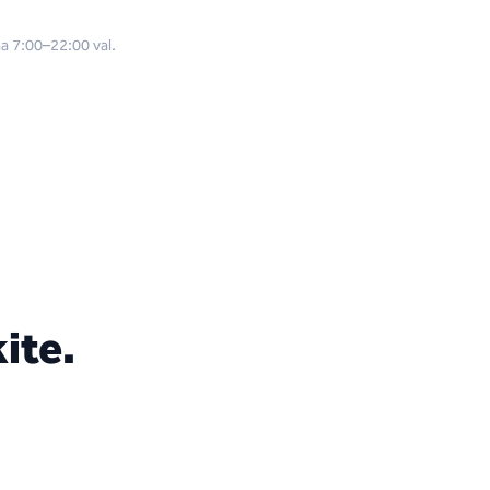
oma 7:00–22:00 val.
ite.