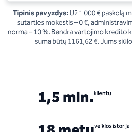
Tipinis pavyzdys:
Už 1 000 € paskolą m
sutarties mokestis – 0 €, administravi
norma – 10 %. Bendra vartojimo kredito 
suma būtų 1161,62 €. Jums siūlom
1,5 mln.
klientų
18 metų
veiklos istorija