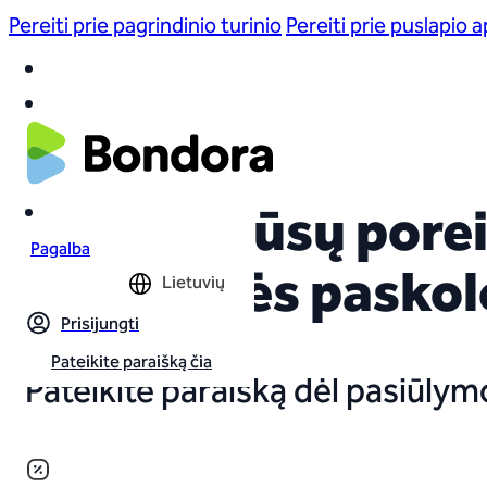
Pereiti prie pagrindinio turinio
Pereiti prie puslapio 
Visiems jūsų pore
Pagalba
asmeninės paskol
Lietuvių
Prisijungti
Pateikite paraišką čia
Pateikite paraišką dėl pasiūly