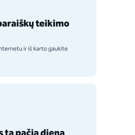
paraiškų teikimo
nternetu ir iš karto gaukite
 tą pačią dieną