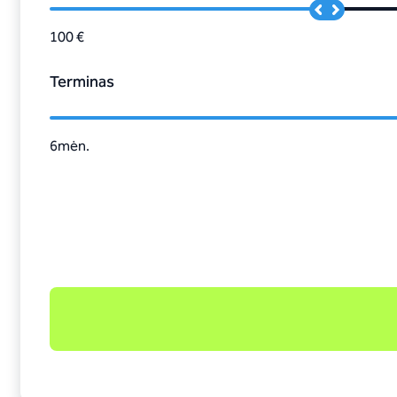
100 €
Terminas
6
mėn.