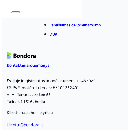
Teisinė informacija
Mokesčiai
Pareiškimas dėl prieinamumo
DUK
Kontaktiniai duomenys
Estijoje įregistruotos įmonės numeris 11483929
ES PVM mokėtojo kodas: EE101252401
A. H. Tammsaare tee 56
Talinas 11316, Estija
Klientų pagalbos skyrius:
klientai@bondora.lt