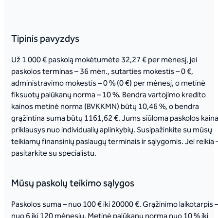
Tipinis pavyzdys
Už 1 000 € paskolą mokėtumėte 32,27 € per mėnesį, jei
paskolos terminas – 36 mėn., sutarties mokestis – 0 €,
administravimo mokestis – 0 % (0 €) per mėnesį, o metinė
fiksuotų palūkanų norma – 10 %. Bendra vartojimo kredito
kainos metinė norma (BVKKMN) būtų 10,46 %, o bendra
grąžintina suma būtų 1161,62 €. Jums siūloma paskolos kain
priklausys nuo individualių aplinkybių. Susipažinkite su mūsų
teikiamų finansinių paslaugų terminais ir sąlygomis. Jei reikia 
pasitarkite su specialistu.
Mūsų paskolų teikimo sąlygos
Paskolos suma – nuo 100 € iki 20000 €. Grąžinimo laikotarpis 
nuo 6 iki 120 mėnesių. Metinė palūkanų norma nuo 10 % iki