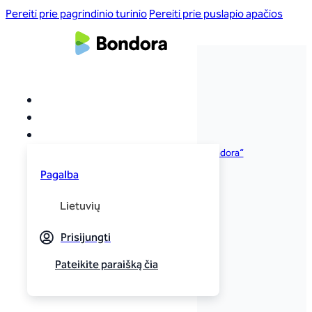
Pereiti prie pagrindinio turinio
Pereiti prie puslapio apačios
Apie mus
Apie Bondora
Karjera bendrovėje „Bondora“
„Bondora Eesti“
Pagalba
„Bondora Suomi“
„Bondora España“
Lietuvių
„Bondora Nederland“
„Bondora Latvija“
Prisijungti
Pateikite paraišką čia
Sužinokite daugiau