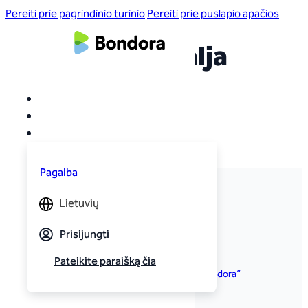
Pereiti prie pagrindinio turinio
Pereiti prie puslapio apačios
Autorius:
Natalja
Zasheva
Nieko nerasta.
Pagalba
Lietuvių
Apie mus
Prisijungti
Apie Bondora
Pateikite paraišką čia
Karjera bendrovėje „Bondora“
„Bondora Eesti“
„Bondora Suomi“