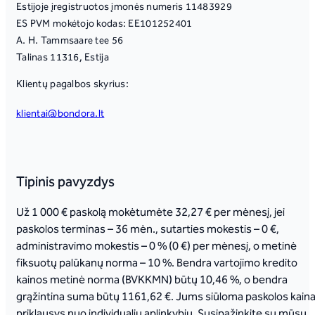
Estijoje įregistruotos įmonės numeris 11483929
ES PVM mokėtojo kodas: EE101252401
A. H. Tammsaare tee 56
Talinas 11316, Estija
Klientų pagalbos skyrius:
klientai@bondora.lt
Tipinis pavyzdys
Už 1 000 € paskolą mokėtumėte 32,27 € per mėnesį, jei
paskolos terminas – 36 mėn., sutarties mokestis – 0 €,
administravimo mokestis – 0 % (0 €) per mėnesį, o metinė
fiksuotų palūkanų norma – 10 %. Bendra vartojimo kredito
kainos metinė norma (BVKKMN) būtų 10,46 %, o bendra
grąžintina suma būtų 1161,62 €. Jums siūloma paskolos kain
priklausys nuo individualių aplinkybių. Susipažinkite su mūsų