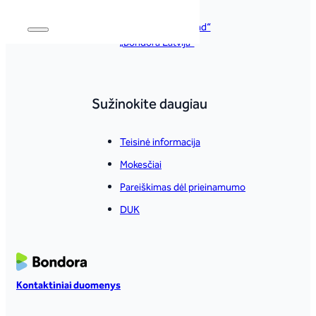
„Bondora España“
„Bondora Nederland“
„Bondora Latvija“
Sužinokite daugiau
Teisinė informacija
Mokesčiai
Pareiškimas dėl prieinamumo
DUK
Kontaktiniai duomenys